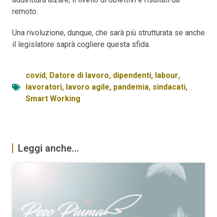
remoto.
Una rivoluzione, dunque, che sarà più strutturata se anche
il legislatore saprà cogliere questa sfida.
covid
,
Datore di lavoro
,
dipendenti
,
labour
,
lavoratori
,
lavoro agile
,
pandemia
,
sindacati
,
Smart Working
Leggi anche...