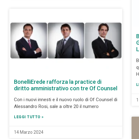
B
G
L
B
q
H
BonelliErede rafforza la practice di
L
diritto amministrativo con tre Of Counsel
Con i nuovi innesti e il nuovo ruolo di Of Counsel di
1
Alessandro Rosi, sale a oltre 20 il numero
LEGGI TUTTO »
14 Marzo 2024