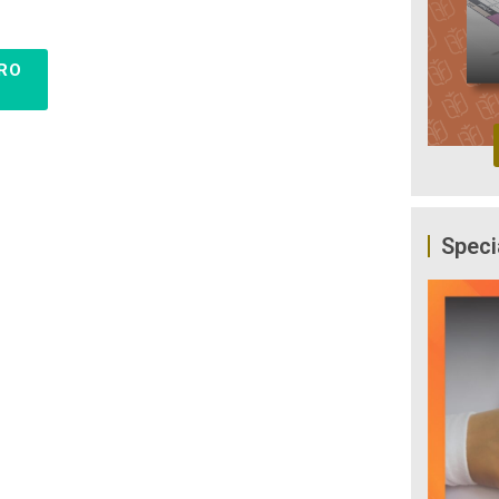
RO
Speci