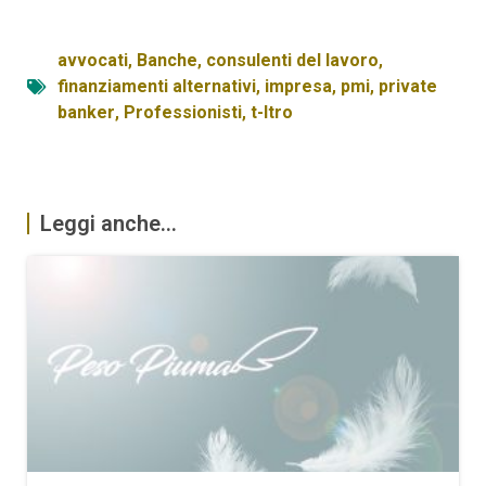
avvocati
,
Banche
,
consulenti del lavoro
,
finanziamenti alternativi
,
impresa
,
pmi
,
private
banker
,
Professionisti
,
t-ltro
Leggi anche...