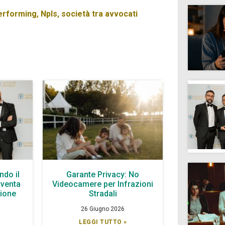
performing
,
Npls
,
società tra avvocati
ndo il
Garante Privacy: No
iventa
Videocamere per Infrazioni
zione
Stradali
26 Giugno 2026
LEGGI TUTTO »