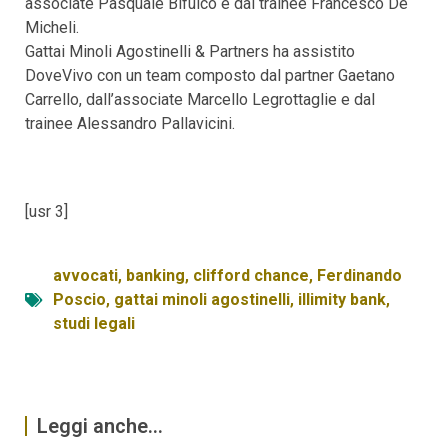
associate Pasquale Bifulco e dal trainee Francesco De
Micheli.
Gattai Minoli Agostinelli & Partners ha assistito
DoveVivo con un team composto dal partner Gaetano
Carrello, dall’associate Marcello Legrottaglie e dal
trainee Alessandro Pallavicini.
[usr 3]
avvocati
,
banking
,
clifford chance
,
Ferdinando
Poscio
,
gattai minoli agostinelli
,
illimity bank
,
studi legali
Leggi anche...