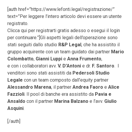
[auth href=”https://www.lefonti.legal/registrazione/”
text=”Per leggere l’intero articolo devi essere un utente
registrato.
Clicca qui per registrarti gratis adesso o esegui il login
per continuare.”]Gli aspetti legali dell’operazione sono
stati seguiti dallo studio
R&P Legal
, che ha assistito il
gruppo acquirente con un team guidato dai partner
Mario
Colombatto
,
Gianni Luppi
e
Anna Frumento
,
e con i collaboratori avv.
V. D’Antoni
e dr.
F. Santoro
. I
venditori sono stati assistiti da
Pedersoli Studio
Legale
con un team composto dall’equity partner
Alessandro Marena
, il partner
Andrea Faoro
e
Alice
Fazzioli
. Il pool di banche era assistito da
Pavia e
Ansaldo
con il partner
Marina Balzano
e l’avv.
Giulio
Asquini
.
[/auth]