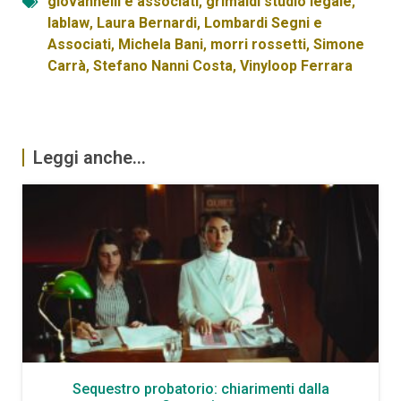
giovannelli e associati
,
grimaldi studio legale
,
lablaw
,
Laura Bernardi
,
Lombardi Segni e
Associati
,
Michela Bani
,
morri rossetti
,
Simone
Carrà
,
Stefano Nanni Costa
,
Vinyloop Ferrara
Leggi anche...
Sequestro probatorio: chiarimenti dalla