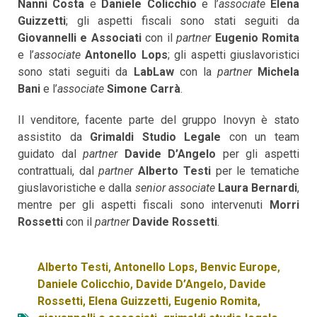
Nanni Costa
e
Daniele Colicchio
e l’
associate
Elena
Guizzetti
; gli aspetti fiscali sono stati seguiti da
Giovannelli e Associati
con il
partner
Eugenio Romita
e l’
associate
Antonello Lops
; gli aspetti giuslavoristici
sono stati seguiti da
LabLaw
con la
partner
Michela
Bani
e l’
associate
Simone Carrà
.
Il venditore, facente parte del gruppo Inovyn è stato
assistito da
Grimaldi Studio Legale
con un team
guidato dal
partner
Davide D’Angelo
per gli aspetti
contrattuali, dal
partner
Alberto Testi
per le tematiche
giuslavoristiche e dalla
senior associate
Laura Bernardi
,
mentre per gli aspetti fiscali sono intervenuti
Morri
Rossetti
con il
partner
Davide Rossetti
.
Alberto Testi
,
Antonello Lops
,
Benvic Europe
,
Daniele Colicchio
,
Davide D’Angelo
,
Davide
Rossetti
,
Elena Guizzetti
,
Eugenio Romita
,