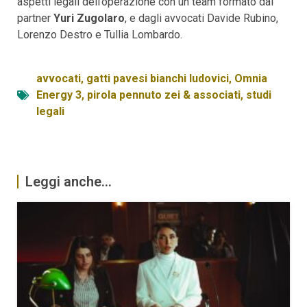
aspetti legali dell’operazione con un team formato dal
partner
Yuri Zugolaro
, e dagli avvocati Davide Rubino,
Lorenzo Destro e Tullia Lombardo.
avvocati
,
gatti pavesi bianchi ludovici
,
Omnia
Energy 3
,
pirola pennuto zei & associati
,
studi
legali
Leggi anche...