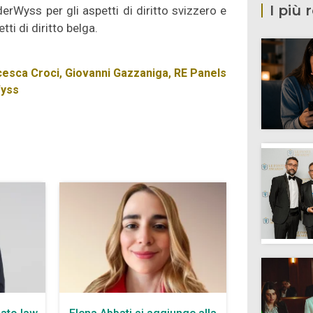
I più 
rWyss per gli aspetti di diritto svizzero e
ti di diritto belga.
cesca Croci
,
Giovanni Gazzaniga
,
RE Panels
yss