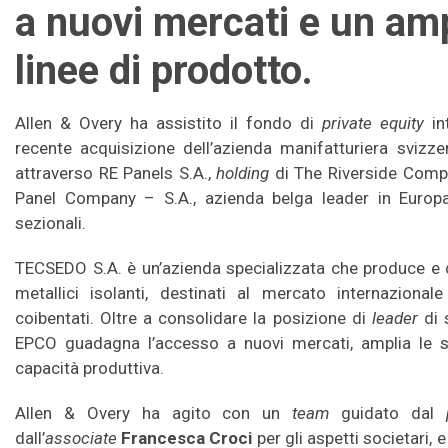
a nuovi mercati e un am
linee di prodotto.
Allen & Overy ha assistito il fondo di
private equity
in
recente acquisizione dell’azienda manifatturiera sviz
attraverso RE Panels S.A.,
holding
di The Riverside Com
Panel Company – S.A., azienda belga leader in Europa 
sezionali.
TECSEDO S.A. è un’azienda specializzata che produce e d
metallici isolanti, destinati al mercato internaziona
coibentati. Oltre a consolidare la posizione di
leader
di 
EPCO guadagna l’accesso a nuovi mercati, amplia le s
capacità produttiva.
Allen & Overy ha agito con un
team
guidato dal
dall’
associate
Francesca Croci
per gli aspetti societari, 