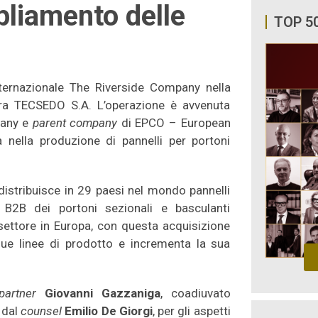
pliamento delle
TOP 5
ternazionale The Riverside Company nella
zera TECSEDO S.A. L’operazione è avvenuta
pany e
parent company
di EPCO – European
nella produzione di pannelli per portoni
istribuisce in 29 paesi nel mondo pannelli
le B2B dei portoni sezionali e basculanti
settore in Europa, con questa acquisizione
ue linee di prodotto e incrementa la sua
partner
Giovanni Gazzaniga
, coadiuvato
e dal
counsel
Emilio De Giorgi
, per gli aspetti