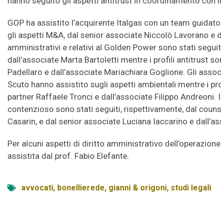
hanno seguito gli aspetti antitrust in coordinamento con i
GOP ha assistito l’acquirente Italgas con un team guidato
gli aspetti M&A, dal senior associate Niccolò Lavorano e da
amministrativi e relativi al Golden Power sono stati seguit
dall’associate Marta Bartoletti mentre i profili antitrust s
Padellaro e dall’associate Mariachiara Goglione. Gli ass
Scuto hanno assistito sugli aspetti ambientali mentre i prof
partner Raffaele Tronci e dall’associate Filippo Andreoni. I p
contenzioso sono stati seguiti, rispettivamente, dal couns
Casarin, e dal senior associate Luciana Iaccarino e dall’a
Per alcuni aspetti di diritto amministrativo dell’operazione
assistita dal prof. Fabio Elefante.
avvocati
,
bonellierede
,
gianni & origoni
,
studi legali