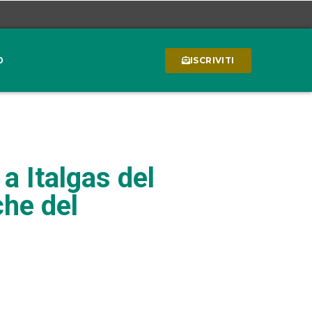
0
ISCRIVITI
a Italgas del
che del