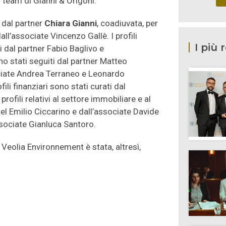
l team di Gianni & Origoni.
 dal partner
Chiara Gianni
, coadiuvata, per
ll’associate Vincenzo Gallè. I profili
I più 
i dal partner Fabio Baglivo e
ono stati seguiti dal partner Matteo
ociate Andrea Terraneo e Leonardo
ili finanziari sono stati curati dal
rofili relativi al settore immobiliare e al
el Emilio Ciccarino e dall’associate Davide
ssociate Gianluca Santoro.
 Veolia Environnement è stata, altresì,