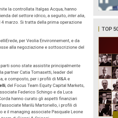
ite la controllata Italgas Acqua, hanno
enda del settore idrico, a seguito,
inter alia
,
14 marzo. Si tratta della prima operazione
TOP 5
elliErede, per Veolia Environnement, e da
nnesse alla negoziazione e sottoscrizione del
e parti sono state assistite principalmente
la partner Catia Tomasetti, leader del
, e composto, per i profili di M&A e
lli
, del Focus Team Equity Capital Markets,
’associate Federico Schingo e da Luca
Corda hanno curato gli aspetti finanziari
associate Marilù Martoriello, i profili di
mbo e il managing associate Pasquale Leone