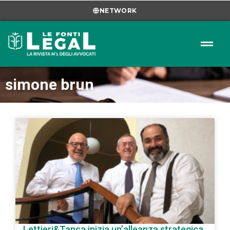
NETWORK
simone brun
Lettieri&Tanca inizia un’alleanza strategica