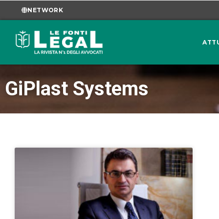
NETWORK
ATT
GiPlast Systems