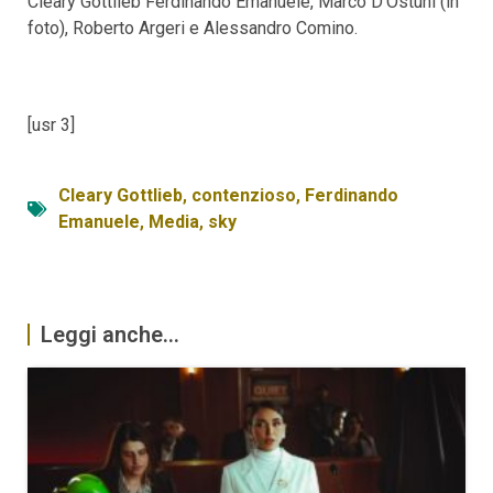
Cleary Gottlieb Ferdinando Emanuele, Marco D’Ostuni (in
foto), Roberto Argeri e Alessandro Comino.
[usr 3]
Cleary Gottlieb
,
contenzioso
,
Ferdinando
Emanuele
,
Media
,
sky
Leggi anche...