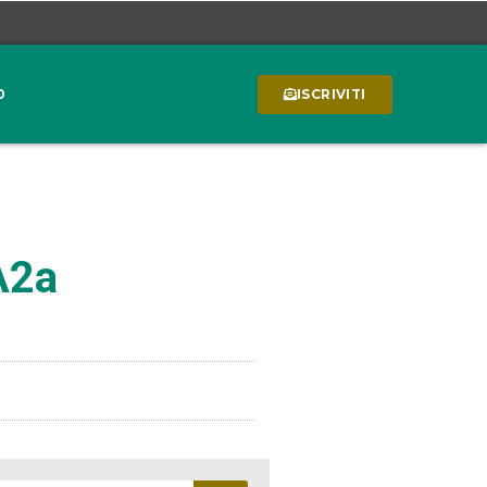
0
ISCRIVITI
A2a