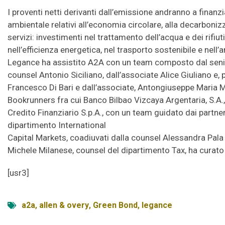
I proventi netti derivanti dall’emissione andranno a finanzia
ambientale relativi all’economia circolare, alla decarbonizz
servizi: investimenti nel trattamento dell’acqua e dei rifiuti
nell’efficienza energetica, nel trasporto sostenibile e nel
Legance ha assistito A2A con un team composto dal senior
counsel Antonio Siciliano, dall’associate Alice Giuliano e, p
Francesco Di Bari e dall’associate, Antongiuseppe Maria Mo
Bookrunners fra cui Banco Bilbao Vizcaya Argentaria, S.A
Credito Finanziario S.p.A., con un team guidato dai partne
dipartimento International
Capital Markets, coadiuvati dalla counsel Alessandra Pala 
Michele Milanese, counsel del dipartimento Tax, ha curato i 
[usr3]
a2a
,
allen & overy
,
Green Bond
,
legance