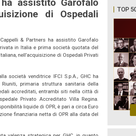
ha assistito Garofalo
TOP 5
uisizione di Ospedali
 Cappelli & Partners ha assistito Garofalo
rivata in Italia e prima società quotata del
aliana, nell’acquisizione di Ospedali Privati
la società venditrice IFCI S.p.A., GHC ha
Riuniti, primaria struttura sanitaria della
i accreditati, entrambi siti nella città di
Ospedale Privato Accreditato Villa Regina.
sponibilità liquide di OPR, è pari a circa Euro
zione finanziaria netta di OPR alla data del
uta valenza strategica per GHC, in quanto