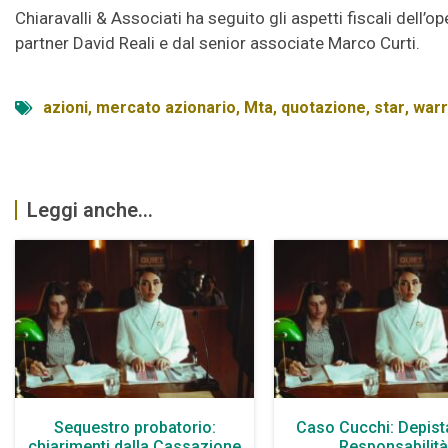
Chiaravalli & Associati ha seguito gli aspetti fiscali del
partner David Reali e dal senior associate Marco Curti.
azioni
,
mercato azionario
,
Mta
,
quotazione
,
star
,
warr
Leggi anche...
Sequestro probatorio:
Caso Cucchi: Depist
chiarimenti dalla Cassazione
Responsabilit