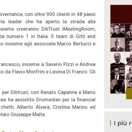
overnance, con oltre 900 clienti in 48 paesi
ana leader che ha aperto la strada alla
 Insieme creeranno DiliTrust iMeetingRoom,
da numero 1 in Italia. Il team di Gitti and
io insieme agli associate Marco Bertucci e
 Francesco, insieme a Saverio Pizzi e Andrea
 da Flavio Monfrini e Lavinia Di Franco. Gli
io per Dilitrust, con Renato Capanna e Mario
es ha assistito Dromedian per la financial
etti, Alberto Alverà, Cristina Marino ed
Notaio Giuseppe Malta.
I più 