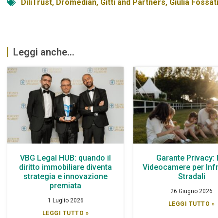
DiliTrust
,
Dromedian
,
Gitti and Partners
,
Giulia Fossat
Leggi anche...
VBG Legal HUB: quando il
Garante Privacy:
diritto immobiliare diventa
Videocamere per Infr
strategia e innovazione
Stradali
premiata
26 Giugno 2026
1 Luglio 2026
LEGGI TUTTO »
LEGGI TUTTO »