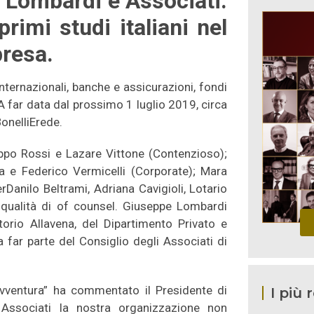
n Lombardi e Associati.
rimi studi italiani nel
presa.
nternazionali, banche e assicurazioni, fondi
. A far data dal prossimo 1 luglio 2019, circa
BonelliErede.
ippo Rossi e Lazare Vittone (Contenzioso);
a e Federico Vermicelli (Corporate); Mara
rDanilo Beltrami, Adriana Cavigioli, Lotario
n qualità di of counsel. Giuseppe Lombardi
orio Allavena, del Dipartimento Privato e
 far parte del Consiglio degli Associati di
avventura” ha commentato il Presidente di
I più 
Associati la nostra organizzazione non