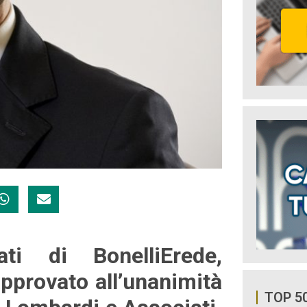
ti di BonelliErede,
approvato all’unanimità
TOP 5