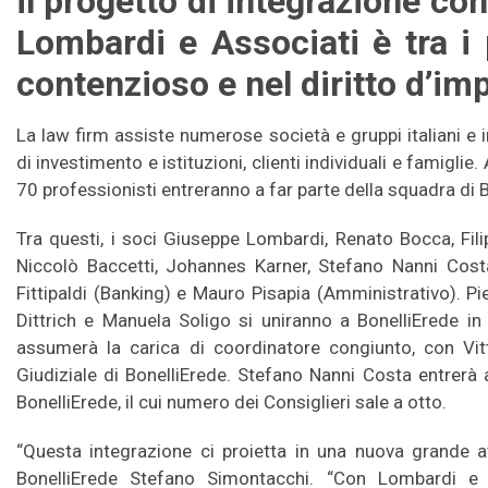
il progetto di integrazione co
Lombardi e Associati è tra i p
contenzioso e nel diritto d’im
La law firm assiste numerose società e gruppi italiani e i
di investimento e istituzioni, clienti individuali e famiglie
70 professionisti entreranno a far parte della squadra di 
Tra questi, i soci Giuseppe Lombardi, Renato Bocca, Fil
Niccolò Baccetti, Johannes Karner, Stefano Nanni Cost
Fittipaldi (Banking) e Mauro Pisapia (Amministrativo). Pie
Dittrich e Manuela Soligo si uniranno a BonelliErede i
assumerà la carica di coordinatore congiunto, con Vitt
Giudiziale di BonelliErede. Stefano Nanni Costa entrerà a
BonelliErede, il cui numero dei Consiglieri sale a otto.
“Questa integrazione ci proietta in una nuova grande 
BonelliErede Stefano Simontacchi. “Con Lombardi e 