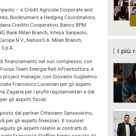
npaolo – e Crédit Agricole Corporate and
nks, Bookrunners e Hedging Coordinators,
padana Credito Cooperativo, Banco BPM
, ING Bank Milan Branch, Intesa Sanpaolo,
ope N.V., NatixisS.A. Milan Branch,
 S.p.A.
I più 
e di finanziamento nel suo complesso, con
Focus Team Energia Reti Infrastrutture, e
le project manager, con Giovanni Guglielmo
ciate Francesco Lucernari per gli aspetti
na Zagaria per i profili regolamentari e dal
r gli aspetti fiscali.
posto dal partner Ottaviano Sanseverino,
 per gli aspetti finanziari. Il counsel
ito gli aspetti relativi ai contratti di
ciate Francesca Staffieri hanno seguito gli