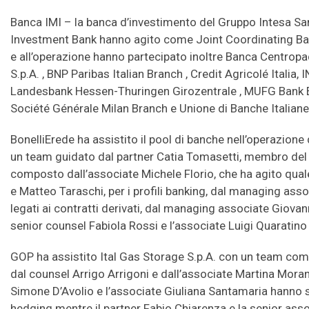
Banca IMI – la banca d’investimento del Gruppo Intesa Sa
Investment Bank hanno agito come Joint Coordinating Ba
e all’operazione hanno partecipato inoltre Banca Centro
S.p.A. , BNP Paribas Italian Branch , Credit Agricolé Italia
Landesbank Hessen-Thuringen Girozentrale , MUFG Bank Eur
Société Générale Milan Branch e Unione di Banche Italiane
BonelliErede ha assistito il pool di banche nell’operazion
un team guidato dal partner Catia Tomasetti, membro del 
composto dall’associate Michele Florio, che ha agito qua
e Matteo Taraschi, per i profili banking, dal managing asso
legati ai contratti derivati, dal managing associate Giovan
senior counsel Fabiola Rossi e l’associate Luigi Quaratino pe
GOP ha assistito Ital Gas Storage S.p.A. con un team com
dal counsel Arrigo Arrigoni e dall’associate Martina Morandi
Simone D’Avolio e l’associate Giuliana Santamaria hanno segu
hedging mentre il partner Fabio Chiarenza e la senior asso