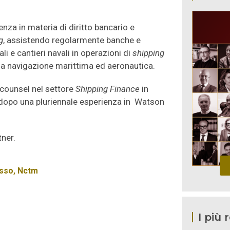
nza in materia di diritto bancario e
g
, assistendo regolarmente banche e
iali e cantieri navali in operazioni di
shipping
la navigazione marittima ed aeronautica.
i counsel nel settore
Shipping Finance
in
, dopo una pluriennale esperienza in Watson
ner.
esso
,
Nctm
I più 