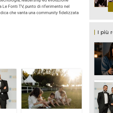
, tecnologia, leadership ed evoluzione
a Le Fonti TV, punto di riferimento nel
idica che vanta una community fidelizzata
I più 