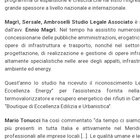
programma di espansione e crescita che ha visto l’ingress
grande spessore a livello nazionale e internazionale.
Magrì, Sersale, Ambroselli Studio Legale Associato
è 
dall’avv.
Ennio Magrì.
Nel tempo ha assistito numerosis
concessionarie delle pubbliche amministrazioni, erogatrici d
opere di infrastruttura e trasporto, nonché nel settor
progettazione, di realizzazione e gestione di opere infra
altamente specialistiche nelle aree degli appalti, infrastr
ambiente ed energy.
Quest’anno lo studio ha ricevuto il riconoscimento
Eccellenza Energy” per l’assistenza fornita nella
termovalorizzatore e recupero energetico dei rifiuti in
“Boutique di Eccellenza Edilizia e Urbanistica”.
Mario Tonucci
ha così commentato “da tempo ci siamo p
più presenti in tutta Italia e attivamente nel Meridi
professionali alle imprese locali […]. Le qualità umane e 