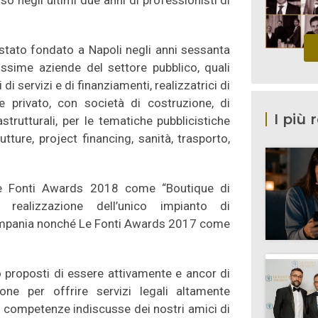
o negli ultimi due anni di professionisti di
stato fondato a Napoli negli anni sessanta
sime aziende del settore pubblico, quali
i servizi e di finanziamenti, realizzatrici di
e privato, con società di costruzione, di
I più 
strutturali, per le tematiche pubblicistiche
utture, project financing, sanità, trasporto,
 Le Fonti Awards 2018 come “Boutique di
 realizzazione dell’unico impianto di
 Campania nonché Le Fonti Awards 2017 come
roposti di essere attivamente e ancor di
one per offrire servizi legali altamente
le competenze indiscusse dei nostri amici di