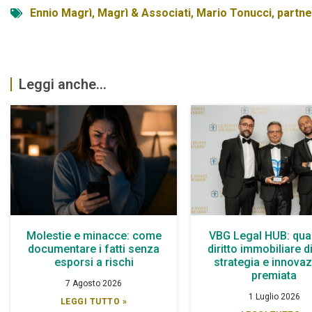
Ennio Magrì
,
Magrì & Associati
,
Mario Tonucci
,
partne
Leggi anche...
Molestie e minacce: come
VBG Legal HUB: qua
documentare i fatti senza
diritto immobiliare d
esporsi a rischi
strategia e innova
premiata
7 Agosto 2026
1 Luglio 2026
LEGGI TUTTO »