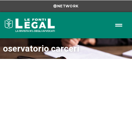
NETWORK
oservatorio carceri