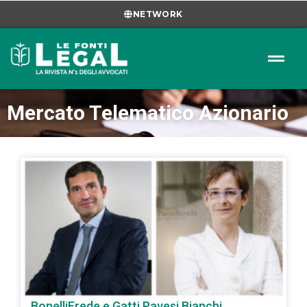
NETWORK
Mercato Telematico Azionario
BonelliErede e Gatti Pavesi Bianchi