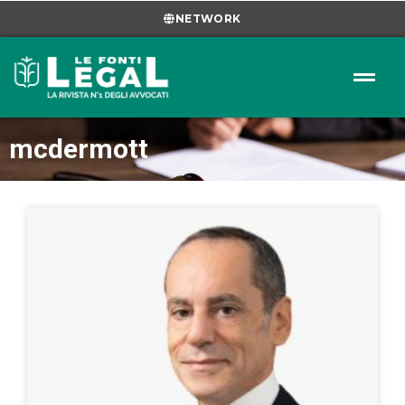
NETWORK
mcdermott