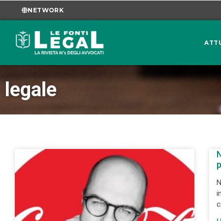
NETWORK
ATT
legale
N
p
N
i
c