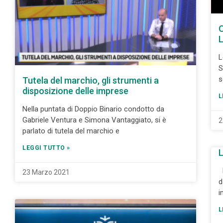
O
L
S
s
Tutela del marchio, gli strumenti a
disposizione delle imprese
L
Nella puntata di Doppio Binario condotto da
Gabriele Ventura e Simona Vantaggiato, si è
2
parlato di tutela del marchio e
LEGGI TUTTO »
D
23 Marzo 2021
d
i
L