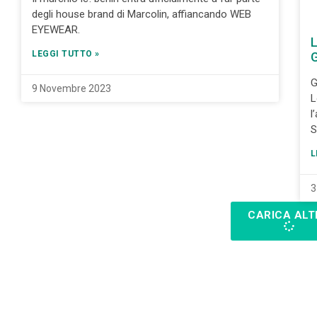
degli house brand di Marcolin, affiancando WEB
EYEWEAR.
L
LEGGI TUTTO »
G
G
9 Novembre 2023
L
l
S
L
3
CARICA ALT