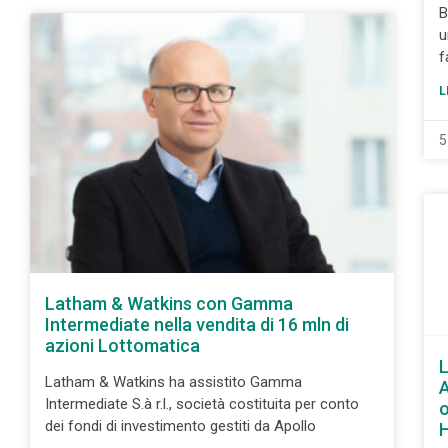
B
u
f
L
5
Latham & Watkins con Gamma
Intermediate nella vendita di 16 mln di
azioni Lottomatica
L
Latham & Watkins ha assistito Gamma
A
Intermediate S.à r.l., società costituita per conto
o
dei fondi di investimento gestiti da Apollo
H