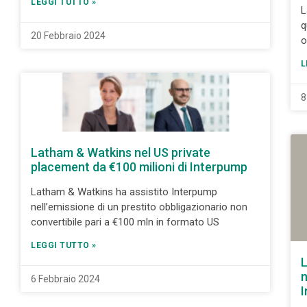
LEGGI TUTTO »
L
q
20 Febbraio 2024
o
L
8
Latham & Watkins nel US private
placement da €100 milioni di Interpump
Latham & Watkins ha assistito Interpump
nell’emissione di un prestito obbligazionario non
convertibile pari a €100 mln in formato US
LEGGI TUTTO »
L
n
6 Febbraio 2024
I