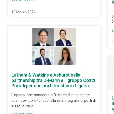
q
L
19 Marzo 2024
p
2
L
1
Latham & Watkins e Ashurst nella
partnership tra D-Marin e il gruppo Cozzi
Parodi per due porti turistici in Liguria
L’operazione consente a D-Marin di aggiungere
L
due nuovi porti turistici alla rete integrata di porti di
I
lusso in Italia.
q