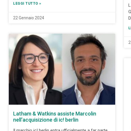
LEGGI TUTTO »
L
G
D
22 Gennaio 2024
L
2
Latham & Watkins assiste Marcolin
nell’acquisizione di ic! berlin
Il marchio ic! berlin entra ufficialmente a far parte