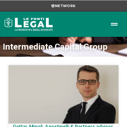
NETWORK
Intermediate Capital Group
Gattai, Minoli, Agostinelli & Partners advisor