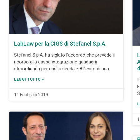
LabLaw per la CIGS di Stefanel S.p.A.
L
Stefanel S.p.A. ha siglato l’accordo che prevede il
A
ricorso alla cassa integrazione guadagni
d
straordinaria per crisi aziendale All’esito di una
I
LEGGI TUTTO »
F
S
11 Febbraio 2019
L
1
P