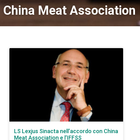
China Meat Association
LS Lexjus Sinacta nell’accordo con China
Meat Association e l’IFFSS