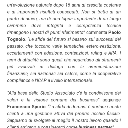
un’evoluzione naturale dopo 15 anni di crescita costante
e di importanti risultati conseguiti. Non si tratta di un
punto di arrivo, ma di una tappa importante di un lungo
cammino dove integrità e competenza tecnica
rimangono i nostri di punti riferimento”
commenta
Paolo
Tognolo
.
“Le sfide del futuro si basano sui successi del
passato, che toccano varie tematiche: estero-vestizione,
accertamenti con adesione, contenziosi, ruling e APA. I
temi di attualità sono quelli che riguardano gli strumenti
più avanzati di dialogo con le amministrazioni
finanziarie, sia nazionali sia estere, come la cooperative
compliance e l’ICAP a livello internazionale.
“Alla base dello Studio Associato c’è la condivisone dei
valori e la visione comune del business”
aggiunge
Francesco Spurio
.
“La sfida di domani è portare i nostri
clienti a una gestione attiva del proprio rischio fiscale.
Sappiamo di svolgere al meglio il nostro lavoro quando i
clienti arrivano a considerarci come
business partner
”.