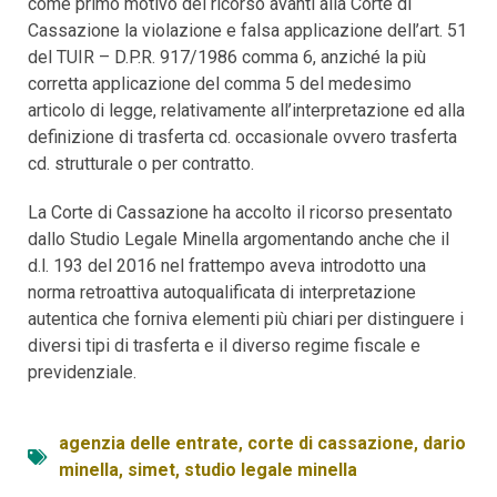
come primo motivo del ricorso avanti alla Corte di
Cassazione la violazione e falsa applicazione dell’art. 51
del TUIR – D.P.R. 917/1986 comma 6, anziché la più
corretta applicazione del comma 5 del medesimo
articolo di legge, relativamente all’interpretazione ed alla
definizione di trasferta cd. occasionale ovvero trasferta
cd. strutturale o per contratto.
La Corte di Cassazione ha accolto il ricorso presentato
dallo Studio Legale Minella argomentando anche che il
d.l. 193 del 2016 nel frattempo aveva introdotto una
norma retroattiva autoqualificata di interpretazione
autentica che forniva elementi più chiari per distinguere i
diversi tipi di trasferta e il diverso regime fiscale e
previdenziale.
agenzia delle entrate
,
corte di cassazione
,
dario
minella
,
simet
,
studio legale minella