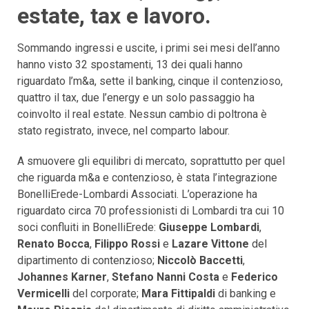
estate, tax e lavoro.
Sommando ingressi e uscite, i primi sei mesi dell’anno
hanno visto 32 spostamenti, 13 dei quali hanno
riguardato l’m&a, sette il banking, cinque il contenzioso,
quattro il tax, due l’energy e un solo passaggio ha
coinvolto il real estate. Nessun cambio di poltrona è
stato registrato, invece, nel comparto labour.
A smuovere gli equilibri di mercato, soprattutto per quel
che riguarda m&a e contenzioso, è stata l’integrazione
BonelliErede-Lombardi Associati. L’operazione ha
riguardato circa 70 professionisti di Lombardi tra cui 10
soci confluiti in BonelliErede:
Giuseppe Lombardi
,
Renato Bocca
,
Filippo Rossi
e
Lazare Vittone
del
dipartimento di contenzioso;
Niccolò Baccetti
,
Johannes Karner
,
Stefano Nanni Costa
e
Federico
Vermicelli
del corporate;
Mara Fittipaldi
di banking e