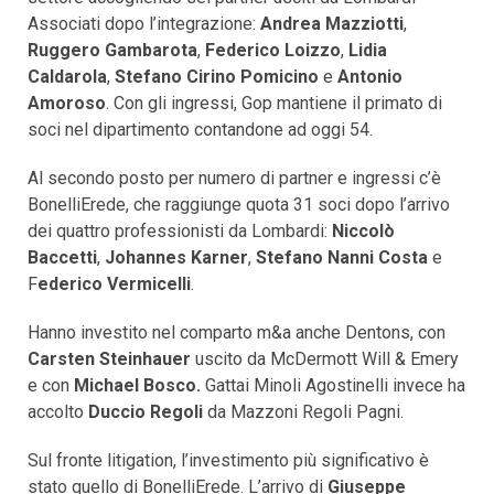
Associati dopo l’integrazione:
Andrea Mazziotti
,
Ruggero Gambarota
,
Federico Loizzo
,
Lidia
Caldarola
,
Stefano Cirino Pomicino
e
Antonio
Amoroso
. Con gli ingressi, Gop mantiene il primato di
soci nel dipartimento contandone ad oggi 54.
Al secondo posto per numero di partner e ingressi c’è
BonelliErede, che raggiunge quota 31 soci dopo l’arrivo
dei quattro professionisti da Lombardi:
Niccolò
Baccetti
,
Johannes Karner
,
Stefano Nanni Costa
e
F
ederico Vermicelli
.
Hanno investito nel comparto m&a anche Dentons, con
Carsten Steinhauer
uscito da McDermott Will & Emery
e con
Michael Bosco.
Gattai Minoli Agostinelli invece ha
accolto
Duccio Regoli
da Mazzoni Regoli Pagni.
Sul fronte litigation, l’investimento più significativo è
stato quello di BonelliErede. L’arrivo di
Giuseppe