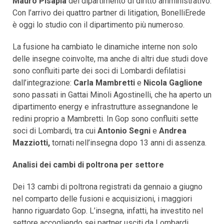
Mauro Pisapia
del dipartimento di diritto amministrativo.
Con l’arrivo dei quattro partner di litigation, BonelliErede
è oggi lo studio con il dipartimento più numeroso.
La fusione ha cambiato le dinamiche interne non solo
delle insegne coinvolte, ma anche di altri due studi dove
sono confluiti parte dei soci di Lombardi defilatisi
dall’integrazione:
Carla Mambretti
e
Nicola Gaglione
sono passati in Gattai Minoli Agostinelli, che ha aperto un
dipartimento energy e infrastrutture assegnandone le
redini proprio a Mambretti. In Gop sono confluiti sette
soci di Lombardi, tra cui
Antonio Segni
e
Andrea
Mazziotti,
tornati nell’insegna dopo 13 anni di assenza.
Analisi dei cambi di poltrona per settore
Dei 13 cambi di poltrona registrati da gennaio a giugno
nel comparto delle fusioni e acquisizioni, i maggiori
hanno riguardato Gop. L’insegna, infatti, ha investito nel
settore accogliendo sei partner usciti da Lombardi