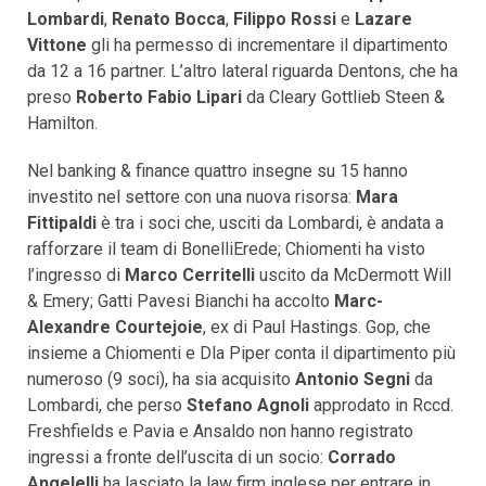
Lombardi
,
Renato Bocca
,
Filippo Rossi
e
Lazare
Vittone
gli ha permesso di incrementare il dipartimento
da 12 a 16 partner. L’altro lateral riguarda Dentons, che ha
preso
Roberto Fabio Lipari
da Cleary Gottlieb Steen &
Hamilton.
Nel banking & finance quattro insegne su 15 hanno
investito nel settore con una nuova risorsa:
Mara
Fittipaldi
è tra i soci che, usciti da Lombardi, è andata a
rafforzare il team di BonelliErede; Chiomenti ha visto
l’ingresso di
Marco Cerritelli
uscito da McDermott Will
& Emery; Gatti Pavesi Bianchi ha accolto
Marc-
Alexandre Courtejoie
, ex di Paul Hastings. Gop, che
insieme a Chiomenti e Dla Piper conta il dipartimento più
numeroso (9 soci), ha sia acquisito
Antonio Segni
da
Lombardi, che perso
Stefano Agnoli
approdato in Rccd.
Freshfields e Pavia e Ansaldo non hanno registrato
ingressi a fronte dell’uscita di un socio:
Corrado
Angelelli
ha lasciato la law firm inglese per entrare in