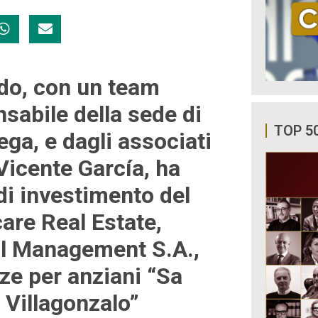
ldo, con un team
sabile della sede di
TOP 5
ega, e dagli associati
Vicente García, ha
di investimento del
re Real Estate,
al Management S.A.,
nze per anziani “Sa
a Villagonzalo”