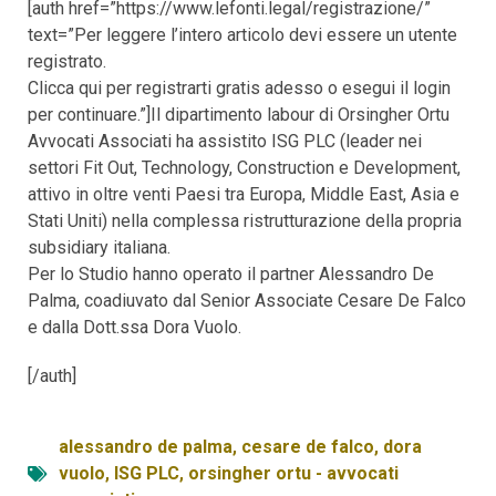
[auth href=”https://www.lefonti.legal/registrazione/”
text=”Per leggere l’intero articolo devi essere un utente
registrato.
Clicca qui per registrarti gratis adesso o esegui il login
per continuare.”]Il dipartimento labour di Orsingher Ortu
Avvocati Associati ha assistito ISG PLC (leader nei
settori Fit Out, Technology, Construction e Development,
attivo in oltre venti Paesi tra Europa, Middle East, Asia e
Stati Uniti) nella complessa ristrutturazione della propria
subsidiary italiana.
Per lo Studio hanno operato il partner Alessandro De
Palma, coadiuvato dal Senior Associate Cesare De Falco
e dalla Dott.ssa Dora Vuolo.
[/auth]
alessandro de palma
,
cesare de falco
,
dora
vuolo
,
ISG PLC
,
orsingher ortu - avvocati