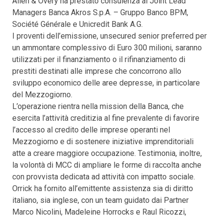
Allen & Overy ha prestato consulenza ai Joint Lead
Managers Banca Akros S.p.A. – Gruppo Banco BPM,
Société Générale e Unicredit Bank A.G.
I proventi dell’emissione, unsecured senior preferred per
un ammontare complessivo di Euro 300 milioni, saranno
utilizzati per il finanziamento o il rifinanziamento di
prestiti destinati alle imprese che concorrono allo
sviluppo economico delle aree depresse, in particolare
del Mezzogiorno.
L’operazione rientra nella mission della Banca, che
esercita l’attività creditizia al fine prevalente di favorire
l’accesso al credito delle imprese operanti nel
Mezzogiorno e di sostenere iniziative imprenditoriali
atte a creare maggiore occupazione. Testimonia, inoltre,
la volontà di MCC di ampliare le forme di raccolta anche
con provvista dedicata ad attività con impatto sociale.
Orrick ha fornito all’emittente assistenza sia di diritto
italiano, sia inglese, con un team guidato dai Partner
Marco Nicolini, Madeleine Horrocks e Raul Ricozzi,