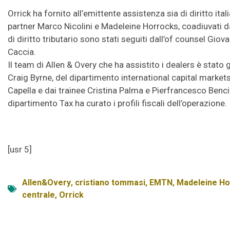
Orrick ha fornito all’emittente assistenza sia di diritto ita
partner Marco Nicolini e Madeleine Horrocks, coadiuvati d
di diritto tributario sono stati seguiti dall’of counsel Giov
Caccia.
Il team di Allen & Overy che ha assistito i dealers è stat
Craig Byrne, del dipartimento international capital market
Capella e dai trainee Cristina Palma e Pierfrancesco Benc
dipartimento Tax ha curato i profili fiscali dell’operazione.
[usr 5]
Allen&Overy
,
cristiano tommasi
,
EMTN
,
Madeleine Ho
centrale
,
Orrick