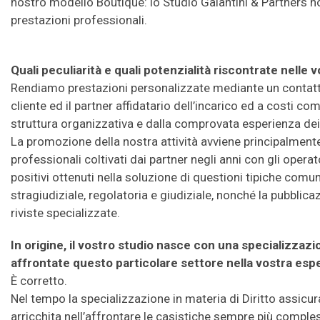
nostro modello Boutique: lo Studio Galantini & Partners non
prestazioni professionali.
Quali peculiarità e quali potenzialità riscontrate nelle 
Rendiamo prestazioni personalizzate mediante un contatto 
cliente ed il partner affidatario dell’incarico ed a costi com
struttura organizzativa e dalla comprovata esperienza dei 
La promozione della nostra attività avviene principalmente 
professionali coltivati dai partner negli anni con gli operato
positivi ottenuti nella soluzione di questioni tipiche comu
stragiudiziale, regolatoria e giudiziale, nonché la pubblica
riviste specializzate.
In origine, il vostro studio nasce con una specializzazi
affrontate questo particolare settore nella vostra esp
È corretto.
Nel tempo la specializzazione in materia di Diritto assicu
arricchita nell’affrontare le casistiche sempre più comple