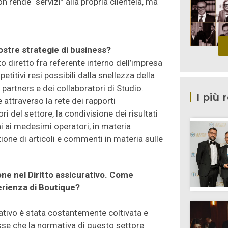
 rende “servizi” alla propria clientela, ma
vostre strategie di business?
diretto fra referente interno dell’impresa
petitivi resi possibili dalla snellezza della
partners e dei collaboratori di Studio.
I più 
attraverso la rete dei rapporti
ri del settore, la condivisione dei risultati
ni ai medesimi operatori, in materia
zione di articoli e commenti in materia sulle
one nel Diritto assicurativo. Come
erienza di Boutique?
rativo è stata costantemente coltivata e
sse che la normativa di questo settore