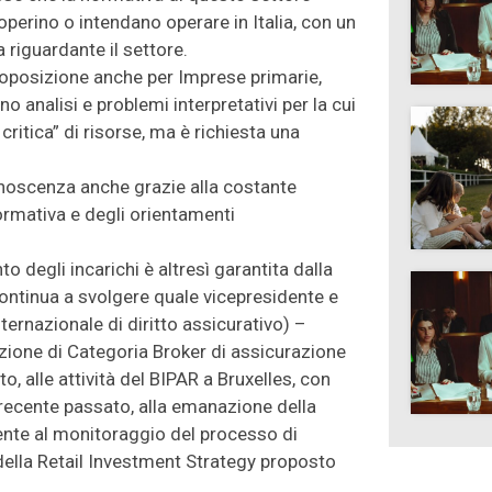
operino o intendano operare in Italia, con un
 riguardante il settore.
roposizione anche per Imprese primarie,
analisi e problemi interpretativi per la cui
ritica” di risorse, ma è richiesta una
conoscenza anche grazie alla costante
normativa e degli orientamenti
o degli incarichi è altresì garantita dalla
 continua a svolgere quale vicepresidente e
ernazionale di diritto assicurativo) –
ione di Categoria Broker di assicurazione
to, alle attività del BIPAR a Bruxelles, con
l recente passato, alla emanazione della
mente al monitoraggio del processo di
della Retail Investment Strategy proposto