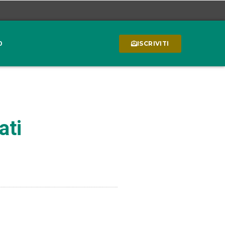
0
ISCRIVITI
ati