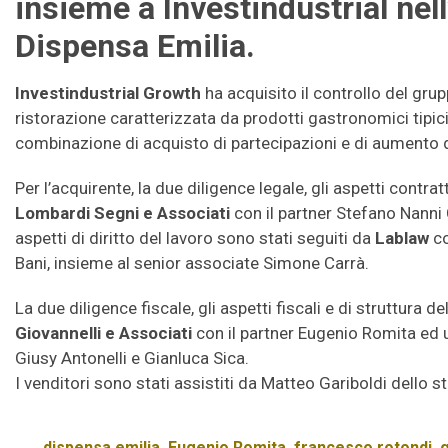
insieme a Investindustrial nell
Dispensa Emilia.
Investindustrial Growth
ha acquisito il controllo del gru
ristorazione caratterizzata da prodotti gastronomici tipici
combinazione di acquisto di partecipazioni e di aumento d
Per l’acquirente, la due diligence legale, gli aspetti contrat
Lombardi Segni e Associati
con il partner Stefano Nanni 
aspetti di diritto del lavoro sono stati seguiti da
Lablaw
co
Bani, insieme al senior associate Simone Carrà.
La due diligence fiscale, gli aspetti fiscali e di struttura d
Giovannelli e Associati
con il partner Eugenio Romita ed
Giusy Antonelli e Gianluca Sica.
I venditori sono stati assistiti da Matteo Gariboldi dello st
dispensa emilia
,
Eugenio Romita
,
francesco rotondi
,
g