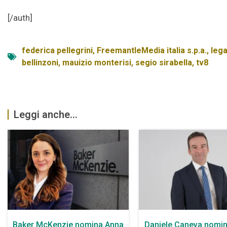
[/auth]
federica pellegrini
,
FreemantleMedia italia s.p.a.
,
lega
bellinzoni
,
mauizio monterisi
,
segio sirabella
,
tv8
Leggi anche...
Baker McKenzie nomina Anna
Daniele Caneva nomin