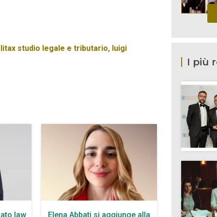
litax studio legale e tributario
,
luigi
I più 
ato law
Elena Abbati si aggiunge alla