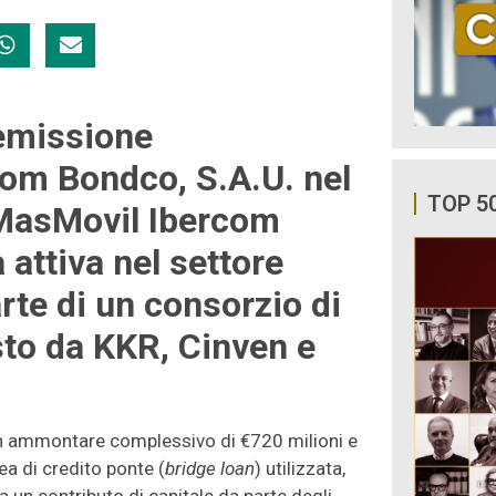
’emissione
com Bondco, S.A.U. nel
TOP 5
 MasMovil Ibercom
 attiva nel settore
rte di un consorzio di
o da KKR, Cinven e
n ammontare complessivo di €720 milioni e
ea di credito ponte (
bridge loan
) utilizzata,