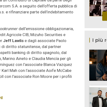
a un contributo di capitale da parte degli
Ibercom S.A. a seguito dell’offerta pubblica di
s. e rifinanziare parte dell’indebitamento
 bookrunner
dell’emissione obbligazionaria,
dit Agricole CIB, Mizuho Securities e
I più 
er
Jeff Lawlis
e dagli associate Paolo
 di diritto statunitense, dal partner
petti banking di diritto spagnolo, dal
, Marino Aineto e Claudia Mencía per gli
Domínguez con l’associate Blanca Vazquez
tner Karl Mah con l’associate Aoife McCabe
Noll con l’associate Ron Moore per i profili
il