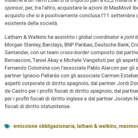
insieme a un Term Loan B di importo pari a €2,2 miliardi e 
sponsor
, per, tra l’altro, acquistare le azioni di MasMovil 
acquisto che si è positivamente conclusa l’11 settembre u.
esistente della società.
Latham & Watkins ha assistito i
global coordinator
e
joint
Morgan Stanley, Barclays, BNP Paribas, Deutsche Bank, Cré
Santander, con un team
cross-border
composto dal partn
Bernasconi, Taniel Akay e Michele Vangelisti per gli aspetti
Fernando Colomina con l’associate Pablo Alarcón per gli as
partner Ignacio Pallarés con gli associate Carmen Esteban
aspetti corporate di diritto spagnolo, dal partner Jordi 
de Castro per i profili fiscali di diritto spagnolo, dal par
per i profili fiscali di diritto inglese e dal partner Jocelyn 
fiscali di diritto statunitense.
emissione obbligazionaria
,
latham & watkins
,
masmov