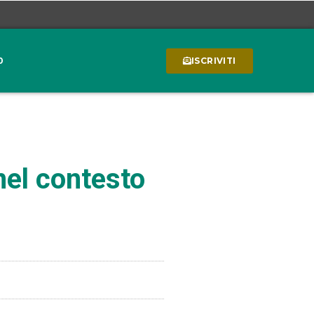
0
ISCRIVITI
nel contesto