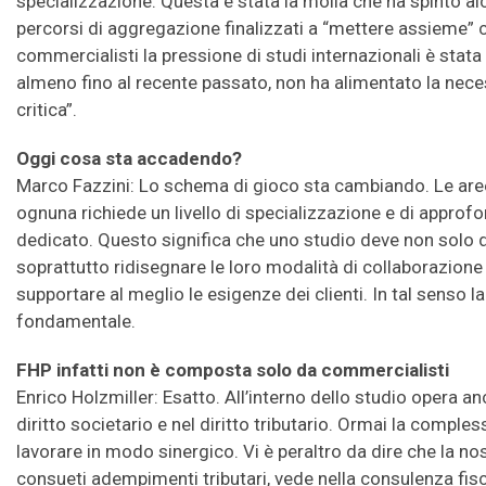
specializzazione. Questa è stata la molla che ha spinto al
percorsi di aggregazione finalizzati a “mettere assieme” 
commercialisti la pressione di studi internazionali è stat
almeno fino al recente passato, non ha alimentato la nece
critica”.
Oggi cosa sta accadendo?
Marco Fazzini: Lo schema di gioco sta cambiando. Le ar
ognuna richiede un livello di specializzazione e di app
dedicato. Questo significa che uno studio deve non solo d
soprattutto ridisegnare le loro modalità di collaborazione 
supportare al meglio le esigenze dei clienti. In tal senso
fondamentale.
FHP infatti non è composta solo da commercialisti
Enrico Holzmiller: Esatto. All’interno dello studio opera an
diritto societario e nel diritto tributario. Ormai la comple
lavorare in modo sinergico. Vi è peraltro da dire che la nost
consueti adempimenti tributari, vede nella consulenza fisc