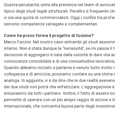
Questa peculiarità, unita alla presenza nel team di avvocati
tipico degli studi legali strutturati. Peraltro è frequente 
vi sia una quota di commercialisti. Oggi i confini tra prof
servono competenze variegate e complementari.
Come ha preso forma il progetto di fusione?
Marco Fazzini: Nel nostro caso entrambi gli studi assom
interno. Non è stata dunque la “necessità”, se mi passa il
decisione di aggregarci è nata dalla volontà di dare vita a
conoscenza consolidata e di una consuetudine lavorativa, c
Quando abbiamo iniziato a parlarne è venuto tutto molto na
colleganza e di amicizia, possiamo contare su una stima re
analoga. In aggiunta, vi è da dire che le due realtà avevano
dei due studi non potrà che enfatizzare. L’aggregazione è
entusiasmo da tutti i partners. Inoltre, il fatto di essere l
permette di operare con un più ampio raggio di azione e di
internazionale, che concentra buona parte degli investime