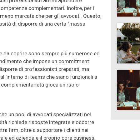
cuni professionisti ad intraprendere
competenze complementari. Inoltre, per i
a meno marcata che per gli avvocati. Questo,
ssità di disporre di una certa “massa
ee da coprire sono sempre più numerose ed
rofondimento che impone un commitment
isporre di professionisti preparati, ma
all’interno di teams che siano funzionali a
 la complementarietà gioca un ruolo
che un pool di avvocati specializzati nel
ssità richiede risposte integrate e occorre
ra firm, oltre a supportare i clienti nei
ale ed aziendale il proprio core business.