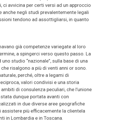
, ci avvicina per certi versi ad un approccio
che anche negli studi prevalentemente legali
essioni tendono ad assottigliarsi, in quanto
mavano già competenze variegate al loro
 termine, a spingerci verso questo passo. La
d uno studio “nazionale”, sulla base di una
he risalgono a più di venti anni or sono.
turale, perché, oltre a legami di
ciproca, valori condivisi e una storia
 ambiti di consulenza peculiari, che l’unione
 stata dunque portata avanti con
ocalizzati in due diverse aree geografiche
 assistere più efficacemente la clientela
nti in Lombardia e in Toscana.