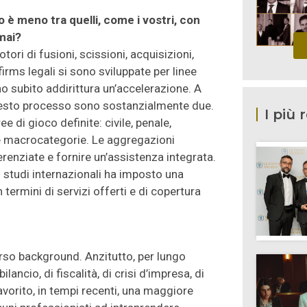
lo è meno tra quelli, come i vostri, con
mai?
tori di fusioni, scissioni, acquisizioni,
irms legali si sono sviluppate per linee
 subito addirittura un’accelerazione. A
uesto processo sono sostanzialmente due.
I più 
e di gioco definite: civile, penale,
une macrocategorie. Le aggregazioni
nziate e fornire un’assistenza integrata.
 studi internazionali ha imposto una
termini di servizi offerti e di copertura
rso background. Anzitutto, per lungo
ilancio, di fiscalità, di crisi d’impresa, di
avorito, in tempi recenti, una maggiore