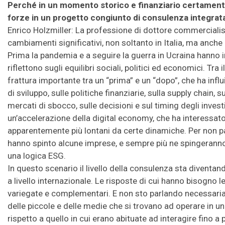
Perché in un momento storico e finanziario certamente
forze in un progetto congiunto di consulenza integrat
Enrico Holzmiller: La professione di dottore commercialis
cambiamenti significativi, non soltanto in Italia, ma anche in
Prima la pandemia e a seguire la guerra in Ucraina hanno 
riflettono sugli equilibri sociali, politici ed economici. Tr
frattura importante tra un “prima” e un “dopo”, che ha influ
di sviluppo, sulle politiche finanziarie, sulla supply chain,
mercati di sbocco, sulle decisioni e sul timing degli inves
un’accelerazione della digital economy, che ha interessato
apparentemente più lontani da certe dinamiche. Per non parl
hanno spinto alcune imprese, e sempre più ne spingeranno, 
una logica ESG.
In questo scenario il livello della consulenza sta diven
a livello internazionale. Le risposte di cui hanno bisogn
variegate e complementari. E non sto parlando necessari
delle piccole e delle medie che si trovano ad operare in un
rispetto a quello in cui erano abituate ad interagire fino a