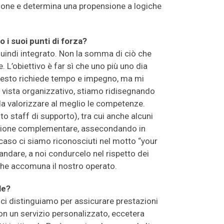
ione e determina una propensione a logiche
 i suoi punti di forza?
uindi integrato. Non la somma di ciò che
 L’obiettivo è far sì che uno più uno dia
uesto richiede tempo e impegno, ma mi
i vista organizzativo, stiamo ridisegnando
ì da valorizzare al meglio le competenze.
ito staff di supporto), tra cui anche alcuni
 visione complementare, assecondando in
 caso ci siamo riconosciuti nel motto “your
 andare, a noi condurcelo nel rispetto dei
 che accomuna il nostro operato.
le?
 ci distinguiamo per assicurare prestazioni
con un servizio personalizzato, eccetera