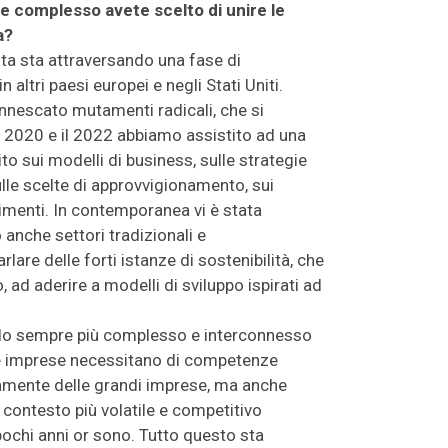
 complesso avete scelto di unire le
a?
ta sta attraversando una fase di
 altri paesi europei e negli Stati Uniti.
innescato mutamenti radicali, che si
a il 2020 e il 2022 abbiamo assistito ad una
ito sui modelli di business, sulle strategie
 sulle scelte di approvvigionamento, sui
timenti. In contemporanea vi è stata
 anche settori tradizionali e
are delle forti istanze di sostenibilità, che
ad aderire a modelli di sviluppo ispirati ad
tando sempre più complesso e interconnesso
o le imprese necessitano di competenze
amente delle grandi imprese, ma anche
 contesto più volatile e competitivo
 pochi anni or sono. Tutto questo sta