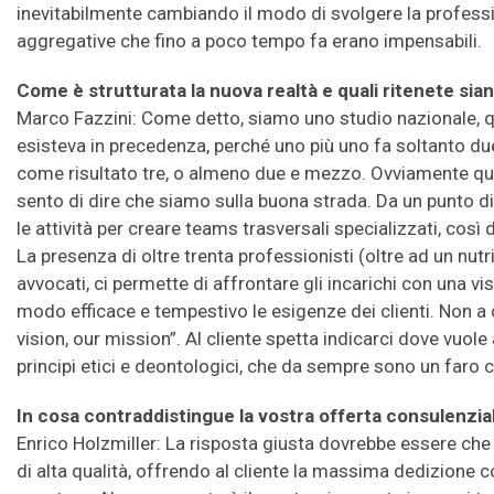
inevitabilmente cambiando il modo di svolgere la profess
aggregative che fino a poco tempo fa erano impensabili.
Come è strutturata la nuova realtà e quali ritenete siano
Marco Fazzini: Come detto, siamo uno studio nazionale, q
esisteva in precedenza, perché uno più uno fa soltanto due.
come risultato tre, o almeno due e mezzo. Ovviamente q
sento di dire che siamo sulla buona strada. Da un punto d
le attività per creare teams trasversali specializzati, cos
La presenza di oltre trenta professionisti (oltre ad un nutr
avvocati, ci permette di affrontare gli incarichi con una
modo efficace e tempestivo le esigenze dei clienti. Non a
vision, our mission”. Al cliente spetta indicarci dove vuole
principi etici e deontologici, che da sempre sono un faro
In cosa contraddistingue la vostra offerta consulenzia
Enrico Holzmiller: La risposta giusta dovrebbe essere che
di alta qualità, offrendo al cliente la massima dedizione 