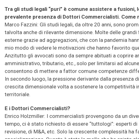
Tra gli studi legali “puri” è comune assistere a fusioni, 
prevalente presenza di Dottori Commercialisti. Come 
Marco Fazzini: Gli studi legali, da oltre 20 anni, sono promo
talvolta anche di rilevante dimensione. Molte delle grandi f
esterne grazie ad aggregazioni, che con la pandemia hanno
mio modo di vedere le motivazioni che hanno favorito q
Anzitutto gli avvocati sono da sempre abituati a coprire are
amministrativo, tributario, etc., solo per limitarsi ad alc
consentono di mettere a fattor comune competenze differe
In secondo luogo, la pressione derivante dalla presenza di
crescita dimensionale volta a sostenere la competitività in 
territoriale.
E i Dottori Commercialisti?
Enrico Holzmiller: I commercialisti provengono da un dive
tempo, ci è stato richiesto di essere “tuttologi”: esperti di b
revisione, di M&A, etc. Solo la crescente complessità ha f