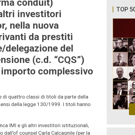
orma conduit)
TOP 5
ltri investitori
r, nella nuova
ivanti da prestiti
e/delegazione del
ensione (c.d. “CQS”)
un importo complessivo
i quattro classi di titoli da parte della
sensi della legge 130/1999. I titoli hanno
IMI e gli altri investitori istituzionali,
 dall’of counsel Carla Calcagnile (per la