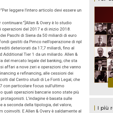
”Per leggere l’intero articolo devi essere un
er continuare.”]Allen & Overy è lo studio
i operazioni del 2017 e di inizio 2018.
i Paschi di Siena da 50 miliardi di euro
fondi gestiti da Pimco nell’operazione di npl
editi deteriorati da 17,7 miliardi, fino al
d Additional Tier 1 da un miliardo. Allen &
la del mercato legale del banking, che sta
 affari a nove zeri e operazioni che vanno
financing e refinancing, alle cessioni dei
ccolti dal Centro studi di Le Fonti Legal, che
 con particolare focus sull’ultimo
o quali operazioni bancarie sono state più
 protagonisti. L’indagine è basata sulle
 a seconda della tipologia, del valore,
I più 
am coinvolti. E Allen & Overy è saldamente al