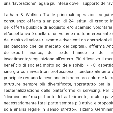
una “lavorazione” legale più intesa dove il supporto dell’a
Latham & Watkins Tra le principali operazioni seguite
consulenza offerta a un pool di 24 istituti di credito i
dell’offerta pubblica di acquisto e/o scambio volontaria 
«L’aspettativa è quella di un volume molto interessante di
del debito di valore rilevante e rivenienti da operazioni di
sia bancario che da mercato dei capitali», afferma A
dell’export finance, del trade finance e dei fin
investimento/acquisizione all’estero. Più riflessivo il m
beneficio di società molto solide e solvibili». «Ci aspet
sinergie con investitori professionali, tendenzialmente
principale restano la cessione in blocco pro-soluto e la c
strutture sempre più diversificate, soprattutto per l
l’esternalizzazione delle piattaforme di servicing. Pe
“dismissione” ma piuttosto di trasferimento, totale o parzi
necessariamente farsi parte sempre più attiva e proposit
sola analisi legale in senso stretto». Tiziano Germinar