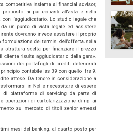
ta competitiva insieme al financial advisor,
 proposto ai partecipanti all’asta e nella
con l’aggiudicatario. Lo studio legale che
e da un punto di vista legale ed assistere
uirente dovranno invece assistere il proprio
 formulazione dei termini dell’offerta, nella
la struttura scelta per finanziare il prezzo
l cliente risulta aggiudicatario della gara».
ioni dei portafogli di crediti deteriorati
principio contabile Ias 39 con quello Ifrs 9,
dite attese. Da tenere in considerazione a
rasformarsi in Npl e necessitare di essere
ni di piattaforme di servicing da parte di
e operazioni di cartolarizzazione di npl ai
amento sul mercato di titoli senior emessi
ultimi mesi del banking, al quarto posto per