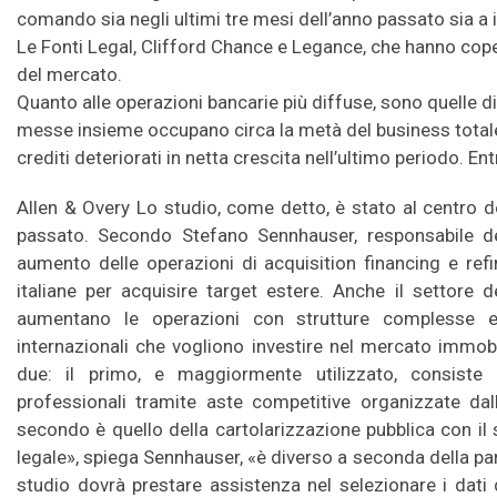
comando sia negli ultimi tre mesi dell’anno passato sia a i
Le Fonti Legal, Clifford Chance e Legance, che hanno coper
del mercato.
Quanto alle operazioni bancarie più diffuse, sono quelle d
messe insieme occupano circa la metà del business totale 
crediti deteriorati in netta crescita nell’ultimo periodo. En
Allen & Overy Lo studio, come detto, è stato al centro d
passato. Secondo Stefano Sennhauser, responsabile de
aumento delle operazioni di acquisition financing e refi
italiane per acquisire target estere. Anche il settore d
aumentano le operazioni con strutture complesse e 
internazionali che vogliono investire nel mercato immobil
due: il primo, e maggiormente utilizzato, consiste n
professionali tramite aste competitive organizzate dall
secondo è quello della cartolarizzazione pubblica con il 
legale», spiega Sennhauser, «è diverso a seconda della par
studio dovrà prestare assistenza nel selezionare i dati 