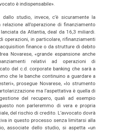
vvocato è indispensabile».
 dallo studio, invece, c’è sicuramente la
n relazione all’operazione di finanziamento
lanciata da Atlantia, deal da 16,3 miliardi.
 operazioni, in particolare, rifinanziamenti
 acquisition finance o da strutture di debito
ndrea Novarese, «grande espansione anche
anziamenti relativi ad operazioni di
ercato del c.d. corporate banking che sarà a
tiamo che le banche continuino a guardare a
 esteri», prosegue Novarese, «lo strumento
artolarizzazione ma l’aspettativa è quella di
a gestione del recupero, quali ad esempio
r questo non parleremmo di vera e propria
ale, del rischio di credito. L’avvocato dovrà
iva in questo processo senza limitarsi alla
io, associate dello studio, si aspetta «un