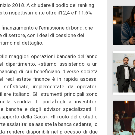
nizio 2018. A chiudere il podio del ranking
to rispettivamente oltre il12,4 e l’ 11,6%
i finanziamento e l’emissione di bond, che
di settore, con i deal di cessione dei
triamo nel dettaglio.
elle maggiori operazioni bancarie dell’anno
l dipartimento, «stiamo assistendo a un
nancing di cui beneficiano diverse società
el real estate finance è in rapida ascesa:
sofisticate, implementate da operatori
iare italiano. Gli strumenti principali sono
ella vendita di portafogli a investitori
e banche e dagli advisor specializzati. Il
supporto della Gacs». «Il ruolo dello studio
te assistita: se assiste la banca cedente, lo
da rendere disponibili nel processo di due