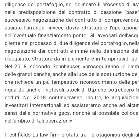
diligence del portafoglio, nel delineare il processo di as
nella predisposizione del contratto di cessione “base”
successiva negoziazione del contratto di compravendita 
assiste l’arranger invece dovrà strutturare l’operazion
nell’eventuale finanziamento ponte. Gli avvocati dell’acq
cliente nel processo di due diligence del portafoglio, nella
negoziazione dei contratti e infine nella definizione del
d’acquisto, struttura da implementare in tempi rapidi se i
Nel 2018, secondo Sennhauser, «proseguiranno le dismiss
delle grandi banche, anche alla luce della sostituzione del 
che richiede un più tempestivo riconoscimento delle per
riguardo anche i notevoli stock di Utp che potrebbero t
ceduti. Nel 2018 continueranno, inoltre, le acquisizio
investitori internazionali ed assisteremo anche ad alcun
sensi della normativa gacs, nonché al possibile colloc
nell’ambito di tali operazioni».
Freshfields La law firm è stata tra i protagonisti degli 