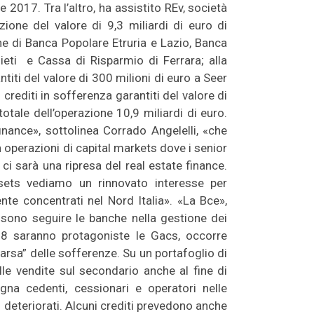
 2017. Tra l’altro, ha assistito REv, società
azione del valore di 9,3 miliardi di euro di
ne di Banca Popolare Etruria e Lazio, Banca
ieti e Cassa di Risparmio di Ferrara; alla
titi del valore di 300 milioni di euro a Seer
 crediti in sofferenza garantiti del valore di
otale dell’operazione 10,9 miliardi di euro.
inance», sottolinea Corrado Angelelli, «che
operazioni di capital markets dove i senior
i sarà una ripresa del real estate finance.
ssets vediamo un rinnovato interesse per
te concentrati nel Nord Italia». «La Bce»,
ssono seguire le banche nella gestione dei
018 saranno protagoniste le Gacs, occorre
arsa” delle sofferenze. Su un portafoglio di
lle vendite sul secondario anche al fine di
agna cedenti, cessionari e operatori nelle
i deteriorati. Alcuni crediti prevedono anche