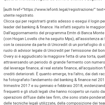
[auth href=”https://www.lefonti.legal/registrazione/” text=
utente registrato.
Clicca qui per registrarti gratis adesso o esegui il login p
leader del banking & finance. Ha infatti seguito le maggior
Dall’aggiornamento del programma Emtn di Banca Monte de
(con Hogan Lovells che ha seguito Mps), all’assistenza ai 
con la cessione da parte di Unicredit di un portafoglio di cr
ruolo di advisor legale di Unicredit per l’emissione del bon
Overy si è aggiudicato la maggiore fetta di una torta, quel
attraversando un periodo di grande fermento con numerosi
dal leverage finance, al real estate finance, all’acquisition 
crediti deteriorati. È quanto emerge, tra l’altro, dai dati ra
ha fotografato l’andamento del banking & finance nel 2017
trimestre 2017 e su gennaio e febbraio 2018, evidenziand
frequenti e gli studi legali che hanno ricoperto un ruolo da
operazioni diffuse dalle law firm, che sono state ponderate
delle tecniche legali utilizzate, della composizione dei te