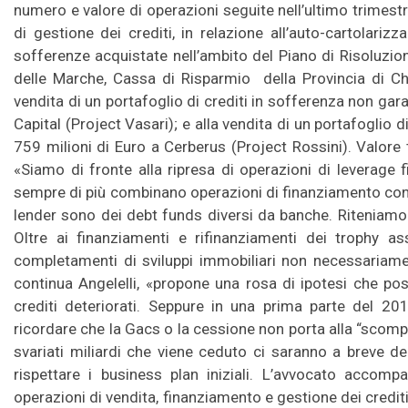
numero e valore di operazioni seguite nell’ultimo trimestre
di gestione dei crediti, in relazione all’auto-cartolarizz
sofferenze acquistate nell’ambito del Piano di Risoluzio
delle Marche, Cassa di Risparmio della Provincia di Ch
vendita di un portafoglio di crediti in sofferenza non garan
Capital (Project Vasari); e alla vendita di un portafoglio di
759 milioni di Euro a Cerberus (Project Rossini). Valore t
«Siamo di fronte alla ripresa di operazioni di leverage f
sempre di più combinano operazioni di finanziamento con 
lender sono dei debt funds diversi da banche. Riteniamo c
Oltre ai finanziamenti e rifinanziamenti dei trophy a
completamenti di sviluppi immobiliari non necessariamen
continua Angelelli, «propone una rosa di ipotesi che po
crediti deteriorati. Seppure in una prima parte del 2
ricordare che la Gacs o la cessione non porta alla “scomp
svariati miliardi che viene ceduto ci saranno a breve de
rispettare i business plan iniziali. L’avvocato accomp
operazioni di vendita, finanziamento e gestione dei credit