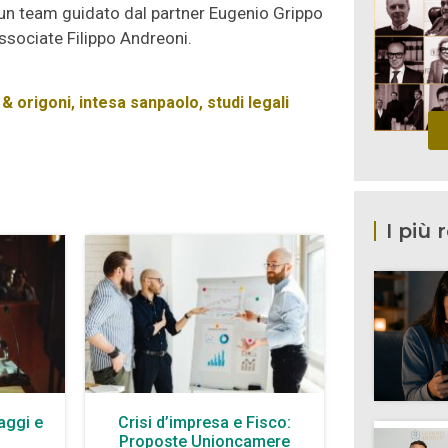
un team guidato dal partner Eugenio Grippo
ssociate Filippo Andreoni.
 & origoni
,
intesa sanpaolo
,
studi legali
I più 
aggi e
Crisi d’impresa e Fisco:
à
Proposte Unioncamere