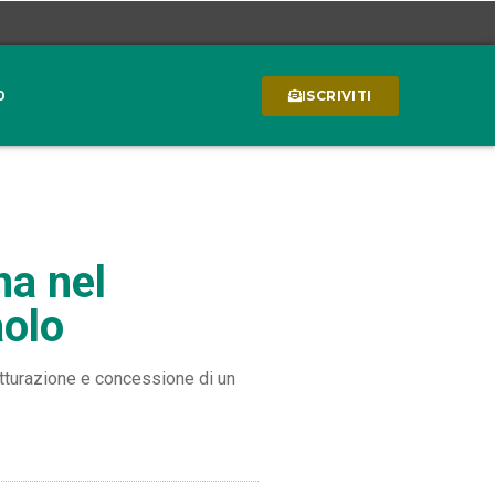
0
ISCRIVITI
na nel
aolo
utturazione e concessione di un