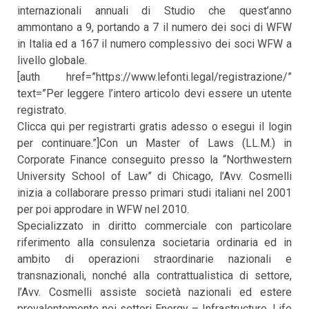
internazionali annuali di Studio che quest’anno
ammontano a 9, portando a 7 il numero dei soci di WFW
in Italia ed a 167 il numero complessivo dei soci WFW a
livello globale.
[auth href=”https://www.lefonti.legal/registrazione/”
text=”Per leggere l’intero articolo devi essere un utente
registrato.
Clicca qui per registrarti gratis adesso o esegui il login
per continuare.”]Con un Master of Laws (LL.M.) in
Corporate Finance conseguito presso la “Northwestern
University School of Law” di Chicago, l’Avv. Cosmelli
inizia a collaborare presso primari studi italiani nel 2001
per poi approdare in WFW nel 2010.
Specializzato in diritto commerciale con particolare
riferimento alla consulenza societaria ordinaria ed in
ambito di operazioni straordinarie nazionali e
transnazionali, nonché alla contrattualistica di settore,
l’Avv. Cosmelli assiste società nazionali ed estere
prevalentemente nei settori Energy – Infrastructure, Life