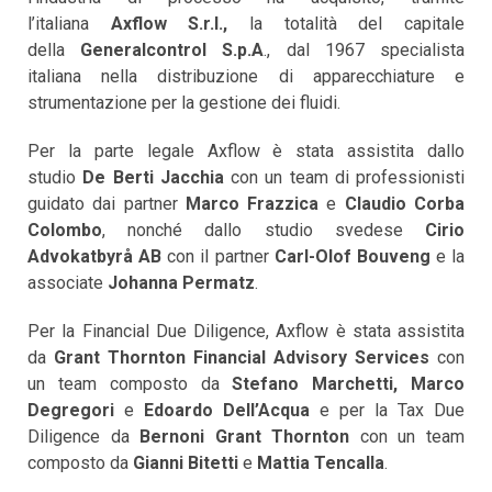
l’italiana
Axflow S.r.l.,
la totalità del capitale
della
Generalcontrol S.p.A
., dal 1967 specialista
italiana nella distribuzione di apparecchiature e
strumentazione per la gestione dei fluidi.
Per la parte legale Axflow è stata assistita dallo
studio
De Berti Jacchia
con un team di professionisti
guidato dai partner
Marco Frazzica
e
Claudio Corba
Colombo
, nonché dallo studio svedese
Cirio
Advokatbyrå AB
con il partner
Carl-Olof Bouveng
e la
associate
Johanna Permatz
.
Per la Financial Due Diligence, Axflow è stata assistita
da
Grant Thornton Financial Advisory Services
con
un team composto da
Stefano Marchetti, Marco
Degregori
e
Edoardo Dell’Acqua
e per la Tax Due
Diligence da
Bernoni Grant Thornton
con un team
composto da
Gianni Bitetti
e
Mattia Tencalla
.