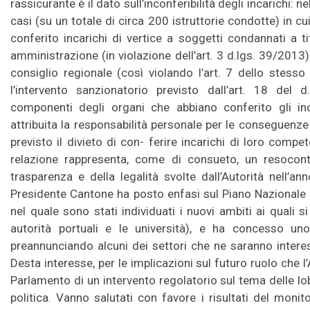
rassicurante è il dato sull’inconferibilità degli incarichi:
casi (su un totale di circa 200 istruttorie condotte) in c
conferito incarichi di vertice a soggetti condannati a ti
amministrazione (in violazione dell’art. 3 d.lgs. 39/2013
consiglio regionale (così violando l’art. 7 dello stesso
l’intervento sanzionatorio previsto dall’art. 18 del 
componenti degli organi che abbiano conferito gli inc
attribuita la responsabilità personale per le conseguenze
previsto il divieto di con- ferire incarichi di loro com
relazione rappresenta, come di consueto, un resoconto
trasparenza e della legalità svolte dall’Autorità nell’an
Presidente Cantone ha posto enfasi sul Piano Nazionale
nel quale sono stati individuati i nuovi ambiti ai quali s
autorità portuali e le università), e ha concesso un
preannunciando alcuni dei settori che ne saranno interessa
Desta interesse, per le implicazioni sul futuro ruolo che l’A
Parlamento di un intervento regolatorio sul tema delle lo
politica. Vanno salutati con favore i risultati del moni