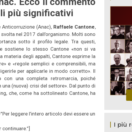
Anac. Ecco il commento
i più significativi
e Anticorruzione (Anac),
Raffaele Cantone
,
 svolta nel 2017 dall’organismo. Molti sono
rtanza sotto il profilo legale. Tra questi,
come sostiene lo stesso Cantone «non si va
la materia degli appalti, Cantone esprime la
re» e «regole semplici e comprensibili, ma
igerirle per applicarle in modo corretto». Il
do con una completa retromarcia, poiché
n una (nuova) crisi del settore». Dal punto di
owing, che, come ha sottolineato Cantone, ha
”Per leggere l’intero articolo devi essere un
I più 
r continuare.”]