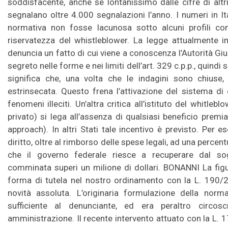
soddisfacente, anche se lontanissimo dalle cifre di altri
segnalano oltre 4.000 segnalazioni l’anno. I numeri in It
normativa non fosse lacunosa sotto alcuni profili com
riservatezza del whistleblower. La legge attualmente in
denuncia un fatto di cui viene a conoscenza l’Autorità Giud
segreto nelle forme e nei limiti dell’art. 329 c.p.p., quindi 
significa che, una volta che le indagini sono chiuse,
estrinsecata. Questo frena l’attivazione del sistema d
fenomeni illeciti. Un’altra critica all’istituto del whitle
privato) si lega all’assenza di qualsiasi beneficio premi
approach). In altri Stati tale incentivo è previsto. Per e
diritto, oltre al rimborso delle spese legali, ad una percent
che il governo federale riesce a recuperare dal so
comminata superi un milione di dollari. BONANNI La fig
forma di tutela nel nostro ordinamento con la L. 190
novità assoluta. L’originaria formulazione della norm
sufficiente al denunciante, ed era peraltro circosc
amministrazione. Il recente intervento attuato con la L. 17