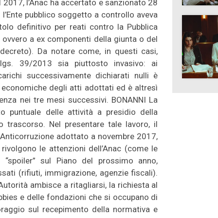
 nel 2017, l’Anac ha accertato e sanzionato 28
ui l’Ente pubblico soggetto a controllo aveva
tolo definitivo per reati contro la Pubblica
) ovvero a ex componenti della giunta o del
 decreto). Da notare come, in questi casi,
d.lgs. 39/2013 sia piuttosto invasivo: ai
arichi successivamente dichiarati nulli è
 economiche degli atti adottati ed è altresì
petenza nei tre mesi successivi. BONANNI La
 puntuale delle attività a presidio della
no trascorso. Nel presentare tale lavoro, il
 Anticorruzione adottato a novembre 2017,
i rivolgono le attenzioni dell’Anac (come le
o “spoiler” sul Piano del prossimo anno,
ti (rifiuti, immigrazione, agenzie fiscali).
utorità ambisce a ritagliarsi, la richiesta al
bbies e delle fondazioni che si occupano di
toraggio sul recepimento della normativa e