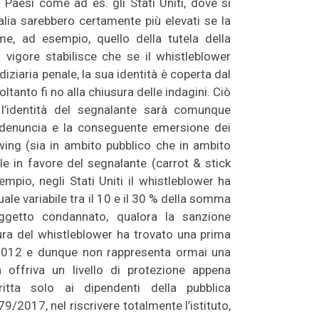
 Paesi come ad es. gli Stati Uniti, dove si
alia sarebbero certamente più elevati se la
e, ad esempio, quello della tutela della
 vigore stabilisce che se il whistleblower
iziaria penale, la sua identità è coperta dal
soltanto fi no alla chiusura delle indagini. Ciò
 l’identità del segnalante sarà comunque
i denuncia e la conseguente emersione dei
blowing (sia in ambito pubblico che in ambito
ale in favore del segnalante (carrot & stick
sempio, negli Stati Uniti il whistleblower ha
uale variabile tra il 10 e il 30 % della somma
ggetto condannato, qualora la sanzione
ura del whistleblower ha trovato una prima
/2012 e dunque non rappresenta ormai una
a offriva un livello di protezione appena
ritta solo ai dipendenti della pubblica
9/2017, nel riscrivere totalmente l’istituto,