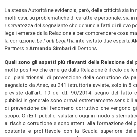
La stessa Autorità ne evidenzia, però, delle criticità sia in
molti casi, su problematiche di carattere personale, sia in 
riservatezza del segnalante che denuncia fatti di rilievo p
legali emerse dalla Relazione e per comprendere cosa m
la corruzione,
Le Fonti Legal
ha intervistato due esperti:
Al
Partners e
Armando Simbari
di Dentons.
Quali sono gli aspetti più rilevanti della Relazione dal
molto positivo che emerge dalla Relazione è il calo dell
dei piani triennali di prevenzione della corruzione da p
segnalato da Anac, su 241 istruttorie avviate, solo in 8 cas
previste dall’art. 19 del d.l. 90/2014, segno del fatto 
pubblici in generale sono ormai estremamente sensibili
di prevenzione del fenomeno corruttivo che vengono giu
scopo. Gli Enti pubblici valutano oggi in modo sistematico i
al rischio corruzione e sono attenti alla formazione del p
costante e profittevole con la Scuola superiore dell