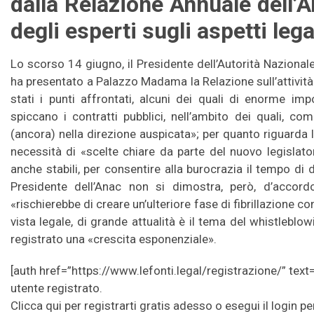
dalla Relazione Annuale dell’
degli esperti sugli aspetti legal
Lo scorso 14 giugno, il Presidente dell’Autorità Nazional
ha presentato a Palazzo Madama la Relazione sull’attività
stati i punti affrontati, alcuni dei quali di enorme impo
spiccano i contratti pubblici, nell’ambito dei quali, 
(ancora) nella direzione auspicata»; per quanto riguarda 
necessità di «scelte chiare da parte del nuovo legislato
anche stabili, per consentire alla burocrazia il tempo di d
Presidente dell’Anac non si dimostra, però, d’accor
«rischierebbe di creare un’ulteriore fase di fibrillazione co
vista legale, di grande attualità è il tema del whistlebl
registrato una «crescita esponenziale».
[auth href=”https://www.lefonti.legal/registrazione/” text=
utente registrato.
Clicca qui per registrarti gratis adesso o esegui il login pe