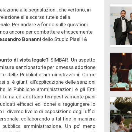
 relazione alle segnalazioni, che vertono, in
relazione alla scarsa tutela della
enale. Per andare a fondo sulle questioni
anca ancora per combattere efficacemente
essandro Bonanni
dello Studio Piselli &
 punto di vista legale?
SIMBARI Un aspetto
e misure sanzionatorie per omessa adozione
arte delle Pubbliche amministrazioni. Come
i si è giunti all’applicazione delle sanzioni
che le Pubbliche amministrazioni e gli Enti
 al tema ed adottano tempestivamente piani
dicati efficaci ed idonei a raggiungere lo
l diverso livello di esposizione degli uffici
ersonale, collaborando a tal fine in maniera
a pubblica amministrazione. Un po’ meno