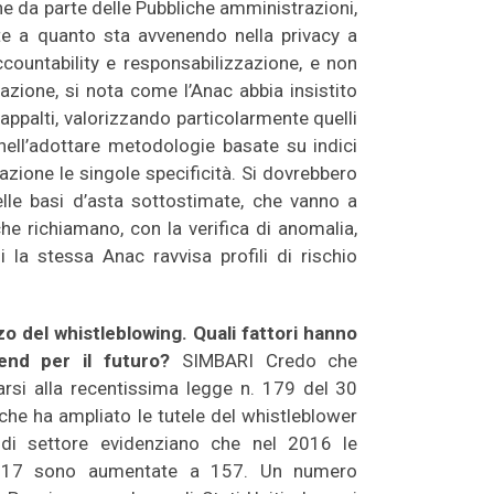
ne da parte delle Pubbliche amministrazioni,
 a quanto sta avvenendo nella privacy a
countability e responsabilizzazione, e non
azione, si nota come l’Anac abbia insistito
 appalti, valorizzando particolarmente quelli
ell’adottare metodologie basate su indici
razione le singole specificità. Si dovrebbero
nelle basi d’asta sottostimate, che vanno a
e richiamano, con la verifica di anomalia,
i la stessa Anac ravvisa profili di rischio
zo del whistleblowing. Quali fattori hanno
end per il futuro?
SIMBARI Credo che
arsi alla recentissima legge n. 179 del 30
he ha ampliato le tutele del whistleblower
i di settore evidenziano che nel 2016 le
 2017 sono aumentate a 157. Un numero