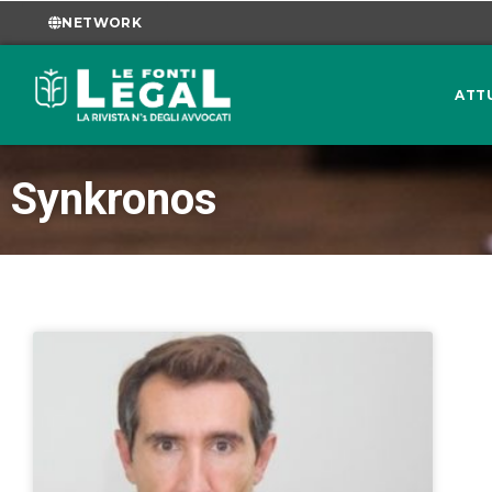
NETWORK
ATT
Synkronos