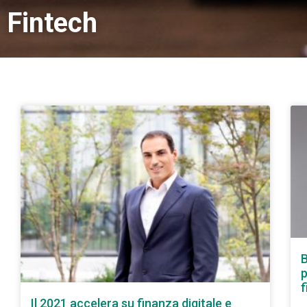
Fintech
B
p
Il 2021 accelera su finanza digitale e